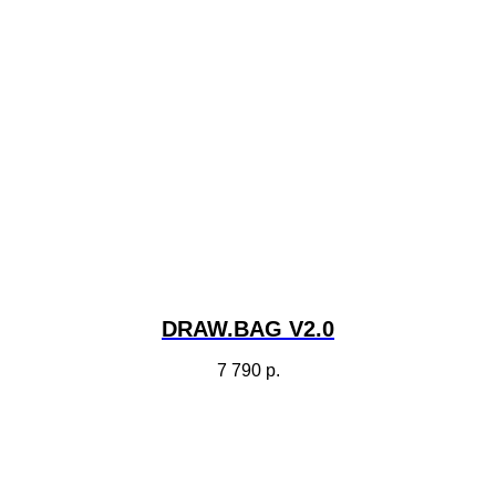
DRAW.BAG V2.0
7 790
р.