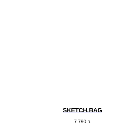
SKETCH.BAG
7 790
р.