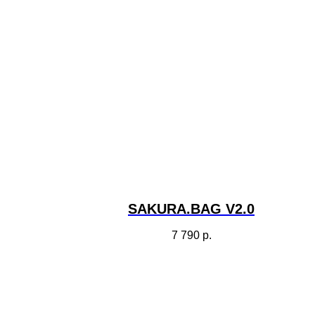
SAKURA.BAG V2.0
7 790
р.