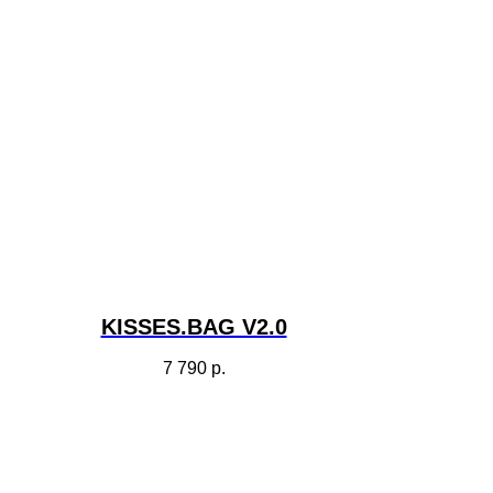
KISSES.BAG V2.0
7 790
р.