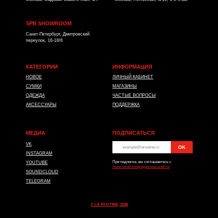
SPB SHOWROOM
Санкт-Петербург, Дмитровский
переулок, 16-18/6
КАТЕГОРИИ
ИНФОРМАЦИЯ
НОВОЕ
ЛИЧНЫЙ КАБИНЕТ
СУМКИ
МАГАЗИНЫ
ОДЕЖДА
ЧАСТЫЕ ВОПРОСЫ
АКСЕССУАРЫ
ПОДДЕРЖКА
МЕДИА
ПОДПИСАТЬСЯ
VK
OK
*
INSTAGRAM
При подписке, вы соглашаетесь с
YOUTUBE
политикой конфиденциальности
SOUNDCLOUD
TELEGRAM
© LA ROUTINE, 2026