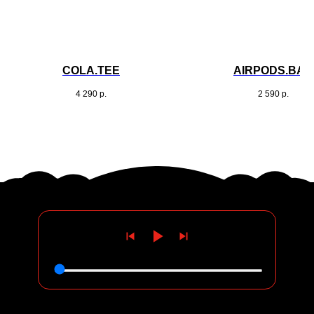
COLA.TEE
AIRPODS.BAG
4 290
р.
2 590
р.