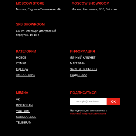
MOSCOW STORE
MOSCOW SHOWROOM
Москва, Садовая-Самотечная, 4А
Москва, Неглинная, 8/10, 3-й этаж
SPB SHOWROOM
Санкт-Петербург, Дмитровский
переулок, 16-18/6
КАТЕГОРИИ
ИНФОРМАЦИЯ
НОВОЕ
ЛИЧНЫЙ КАБИНЕТ
СУМКИ
МАГАЗИНЫ
ОДЕЖДА
ЧАСТЫЕ ВОПРОСЫ
АКСЕССУАРЫ
ПОДДЕРЖКА
МЕДИА
ПОДПИСАТЬСЯ
VK
OK
*
INSTAGRAM
При подписке, вы соглашаетесь с
YOUTUBE
политикой конфиденциальности
SOUNDCLOUD
TELEGRAM