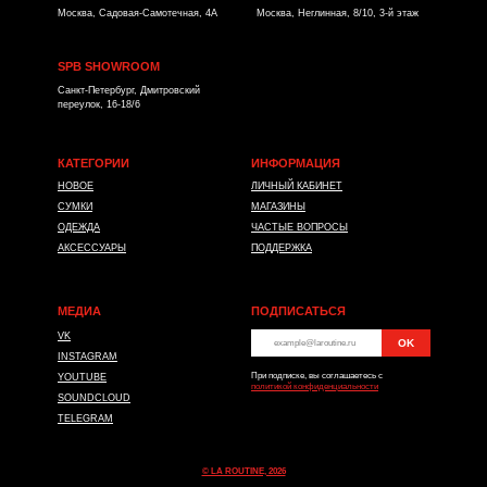
Москва, Садовая-Самотечная, 4А
Москва, Неглинная, 8/10, 3-й этаж
SPB SHOWROOM
Санкт-Петербург, Дмитровский
переулок, 16-18/6
КАТЕГОРИИ
ИНФОРМАЦИЯ
НОВОЕ
ЛИЧНЫЙ КАБИНЕТ
СУМКИ
МАГАЗИНЫ
ОДЕЖДА
ЧАСТЫЕ ВОПРОСЫ
АКСЕССУАРЫ
ПОДДЕРЖКА
МЕДИА
ПОДПИСАТЬСЯ
VK
OK
*
INSTAGRAM
При подписке, вы соглашаетесь с
YOUTUBE
политикой конфиденциальности
SOUNDCLOUD
TELEGRAM
© LA ROUTINE, 2026