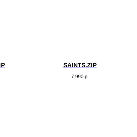
IP
SAINTS.ZIP
7 990
р.