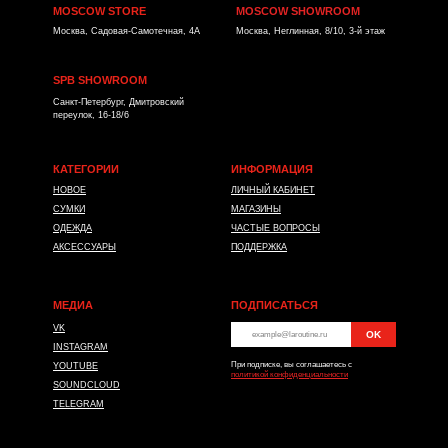
MOSCOW STORE
MOSCOW SHOWROOM
Москва, Садовая-Самотечная, 4А
Москва, Неглинная, 8/10, 3-й этаж
SPB SHOWROOM
Санкт-Петербург, Дмитровский
переулок, 16-18/6
КАТЕГОРИИ
ИНФОРМАЦИЯ
НОВОЕ
ЛИЧНЫЙ КАБИНЕТ
СУМКИ
МАГАЗИНЫ
ОДЕЖДА
ЧАСТЫЕ ВОПРОСЫ
АКСЕССУАРЫ
ПОДДЕРЖКА
МЕДИА
ПОДПИСАТЬСЯ
VK
OK
*
INSTAGRAM
При подписке, вы соглашаетесь с
YOUTUBE
политикой конфиденциальности
SOUNDCLOUD
TELEGRAM