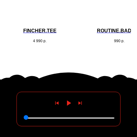
FINCHER.TEE
ROUTINE.BADG
4 990
р.
990
р.