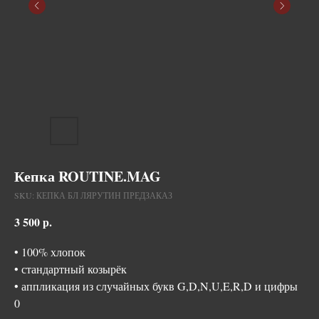
Кепка ROUTINE.MAG
SKU:
КЕПКА БЛ ЛЯРУТИН ПРЕДЗАКАЗ
3 500
р.
• 100% хлопок
• стандартный козырёк
• аппликация из случайных букв G,D,N,U,E,R,D и цифры
0