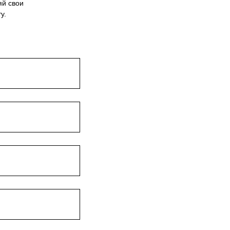
яй свои
у.