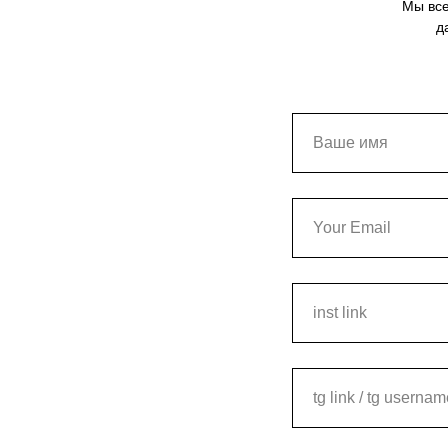
Мы все
д