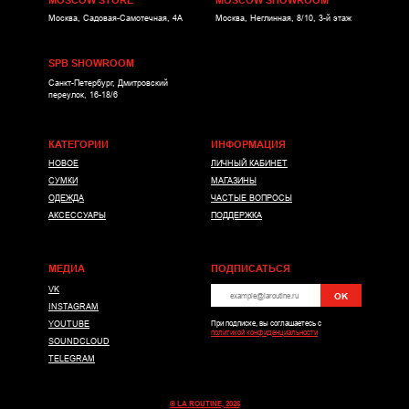
MOSCOW STORE
MOSCOW SHOWROOM
Москва, Садовая-Самотечная, 4А
Москва, Неглинная, 8/10, 3-й этаж
SPB SHOWROOM
Санкт-Петербург, Дмитровский
переулок, 16-18/6
КАТЕГОРИИ
ИНФОРМАЦИЯ
НОВОЕ
ЛИЧНЫЙ КАБИНЕТ
СУМКИ
МАГАЗИНЫ
ОДЕЖДА
ЧАСТЫЕ ВОПРОСЫ
АКСЕССУАРЫ
ПОДДЕРЖКА
МЕДИА
ПОДПИСАТЬСЯ
VK
OK
INSTAGRAM
*
YOUTUBE
При подписке, вы соглашаетесь с
политикой конфиденциальности
SOUNDCLOUD
TELEGRAM
© LA ROUTINE, 2026