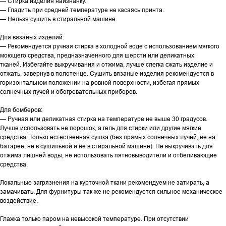
— Стирка изделия наизнанку.
— Гладить при средней температуре не касаясь принта.
— Нельзя сушить в стиральной машине.
Для вязаных изделий:
— Рекомендуется ручная стирка в холодной воде с использованием мягкого
моющего средства, предназначенного для шерсти или деликатных
тканей. Избегайте выкручивания и отжима, лучше слегка сжать изделие и
отжать, завернув в полотенце. Сушить вязаные изделия рекомендуется в
горизонтальном положении на ровной поверхности, избегая прямых
солнечных лучей и обогревательных приборов.
Для бомберов:
— Ручная или деликатная стирка на температуре не выше 30 градусов.
Лучше использовать не порошок, а гель для стирки или другие мягкие
средства. Только естественная сушка (без прямых солнечных лучей, не на
батарее, не в сушильной и не в стиральной машине). Не выкручивать для
отжима лишней воды, не использовать пятновыводители и отбеливающие
средства.
Локальные загрязнения на курточной ткани рекомендуем не затирать, а
замачивать. Для фурнитуры так же не рекомендуется сильное механическое
воздействие.
Глажка только паром на невысокой температуре. При отсутствии