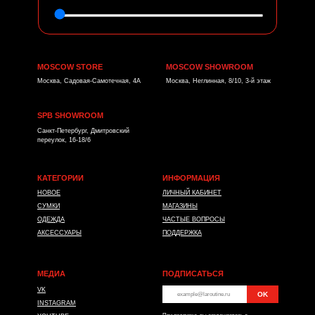
MOSCOW STORE
MOSCOW SHOWROOM
Москва, Садовая-Самотечная, 4А
Москва, Неглинная, 8/10, 3-й этаж
SPB SHOWROOM
Санкт-Петербург, Дмитровский
переулок, 16-18/6
КАТЕГОРИИ
ИНФОРМАЦИЯ
НОВОЕ
ЛИЧНЫЙ КАБИНЕТ
СУМКИ
МАГАЗИНЫ
ОДЕЖДА
ЧАСТЫЕ ВОПРОСЫ
АКСЕССУАРЫ
ПОДДЕРЖКА
МЕДИА
ПОДПИСАТЬСЯ
VK
OK
*
INSTAGRAM