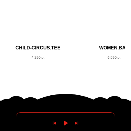
CHILD-CIRCUS.TEE
WOMEN.BAG
4 290
р.
6 590
р.