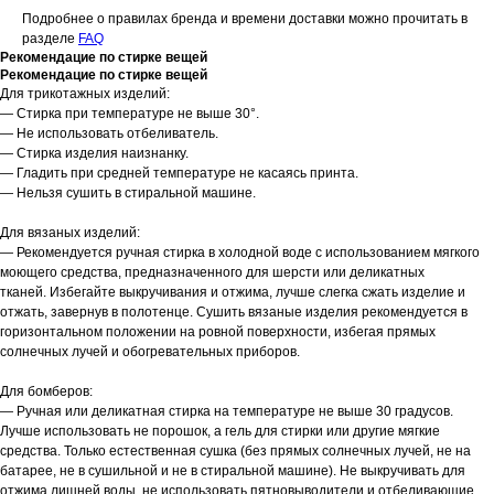
Подробнее о правилах бренда и времени доставки можно прочитать в
разделе
FAQ
Рекомендацие по cтирке вещей
Рекомендацие по cтирке вещей
Для трикотажных изделий:
— Стирка при температуре не выше 30°.
— Не использовать отбеливатель.
— Стирка изделия наизнанку.
— Гладить при средней температуре не касаясь принта.
— Нельзя сушить в стиральной машине.
Для вязаных изделий:
— Рекомендуется ручная стирка в холодной воде с использованием мягкого
моющего средства, предназначенного для шерсти или деликатных
тканей. Избегайте выкручивания и отжима, лучше слегка сжать изделие и
отжать, завернув в полотенце. Сушить вязаные изделия рекомендуется в
горизонтальном положении на ровной поверхности, избегая прямых
солнечных лучей и обогревательных приборов.
Для бомберов:
— Ручная или деликатная стирка на температуре не выше 30 градусов.
Лучше использовать не порошок, а гель для стирки или другие мягкие
средства. Только естественная сушка (без прямых солнечных лучей, не на
батарее, не в сушильной и не в стиральной машине). Не выкручивать для
отжима лишней воды, не использовать пятновыводители и отбеливающие