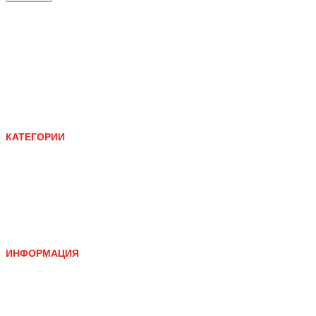
КАТЕГОРИИ
НОВОЕ
СУМКИ
ОДЕЖДА
АКСЕССУАРЫ
ЛИЧНЫЙ КАБИНЕТ
МАГАЗИНЫ
ЧАСТЫЕ ВОПРОСЫ
ПОДДЕРЖКА
ИНФОРМАЦИЯ
VK
INSTAGRAM
YOUTUBE
SOUNDCLOUD