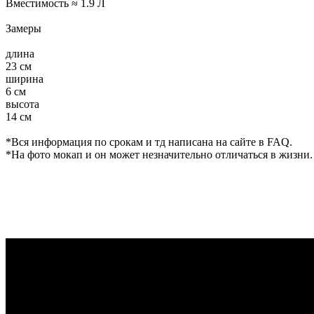
Вместимость ≈ 1.9 Л
Замеры
длина
23 см
ширина
6 см
высота
ПОИСК
14 см
*Вся информация по срокам и тд написана на сайте в FAQ.
*На фото мокап и он может незначительно отличаться в жизни.