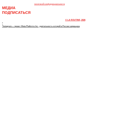
TELEGRAM
При подписке, вы соглашаетесь с
политикой конфиденциальности
МЕДИА
ПОДПИСАТЬСЯ
© LA ROUTINE, 2026
*
*Instagram— проект Meta Platforms Inc., деятельность которой в России запрещена