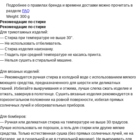
Подробнее о правилах бренда и времени доставки можно прочитать в
разделе
FAQ
Weight: 300 g
Рекомендацие по cтирке
Рекомендацие по cтирке
Для трикотажных изделий:
— Стирка при температуре не выше 30°.
— Не использовать отбеливатель.
— Стирка изделия наизнанку.
— Гладить при средней температуре не касаясь принта.
— Нельзя сушить в стиральной машине.
Для вязаных изделий:
— Рекомендуется ручная стирка в холодной воде с использованием мягкого
моющего средства, предназначенного для шерсти или деликатных
тканей. Избегайте выкручивания и отжима, лучше слегка сжать изделие и
отжать, завернув в полотенце. Сушить вязаные изделия рекомендуется в
горизонтальном положении на ровной поверхности, избегая прямых
солнечных лучей и обогревательных приборов.
Для бомберов:
— Ручная или деликатная стирка на температуре не выше 30 градусов.
Лучше использовать не порошок, а гель для стирки или другие мягкие
средства. Только естественная сушка (без прямых солнечных лучей, не на
батарее, не в сушильной и не в стиральной машине). Не выкручивать для