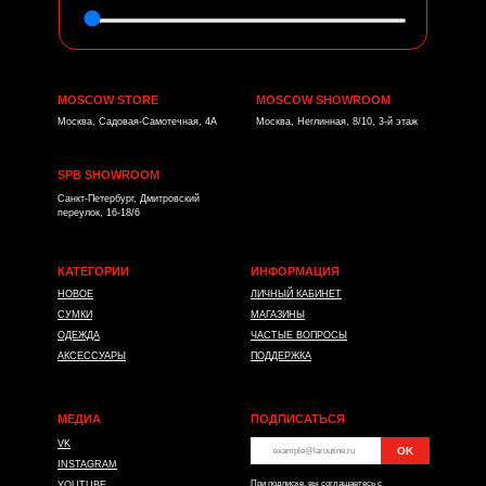
MOSCOW STORE
MOSCOW SHOWROOM
Москва, Садовая-Самотечная, 4А
Москва, Неглинная, 8/10, 3-й этаж
SPB SHOWROOM
Санкт-Петербург, Дмитровский
переулок, 16-18/6
КАТЕГОРИИ
ИНФОРМАЦИЯ
НОВОЕ
ЛИЧНЫЙ КАБИНЕТ
СУМКИ
МАГАЗИНЫ
ОДЕЖДА
ЧАСТЫЕ ВОПРОСЫ
АКСЕССУАРЫ
ПОДДЕРЖКА
МЕДИА
ПОДПИСАТЬСЯ
VK
OK
*
INSTAGRAM
При подписке, вы соглашаетесь с
YOUTUBE