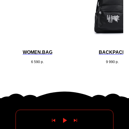
WOMEN.BAG
BACKPACK
6 590
р.
9 990
р.