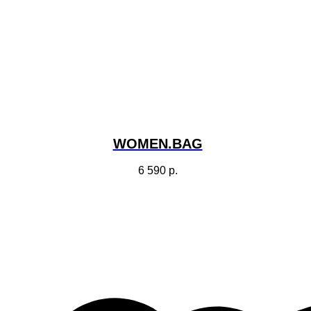
WOMEN.BAG
6 590
р.