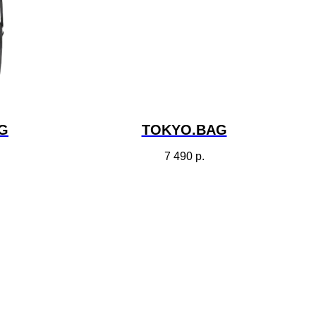
G
TOKYO.BAG
7 490
р.