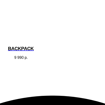
BACKPACK
9 990
р.