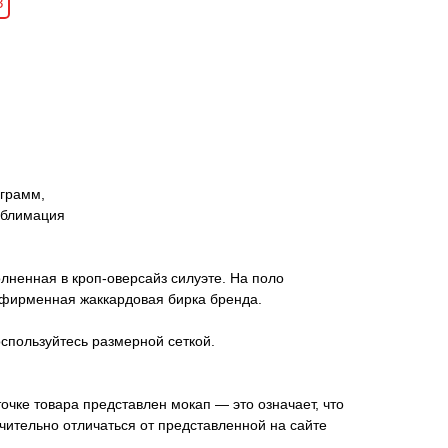
З
 грамм,
ублимация
олненная в кроп-оверсайз силуэте. На поло
 фирменная жаккардовая бирка бренда.
спользуйтесь размерной сеткой.
ке товара представлен мокап — это означает, что
ительно отличаться от представленной на сайте